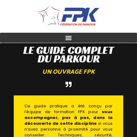
LE GUIDE COMPLET
DU PARKOUR
UN OUVRAGE FPK
Ce guide pratique a été conçu par
l’équipe de formation FPK pour
vous
accompagner, pas à pas, dans la
découverte de cette discipline
si vous
n’avez personne à proximité pour vous
conseiller. Techniques, sécurité,