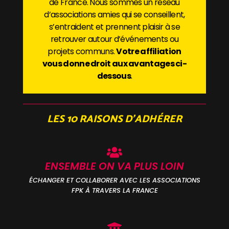
de France. Nous sommes un réseau
d’associations amies qui se conseillent,
s’entraident et prennent plaisir à se
retrouver autour d’événements ou
projets communs.
V
otre affiliation
vous donne droit aux avantages ci-
dessous
.
LES 10 RAISONS D’ADHÉRER
ENSEMBLE ON VA PLUS LOIN
ÉCHANGER ET COLLABORER AVEC LES ASSOCIATIONS
FPK À TRAVERS LA FRANCE