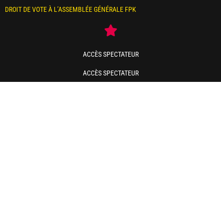
DROIT DE VOTE À L’ASSEMBLÉE GÉNÉRALE FPK
ACCÈS SPECTATEUR
ACCÈS SPECTATEUR
FORMATION : ACCÈS AUX BREVETS FÉDÉRAUX (NIVEAU DÉCOUVERTE,
NIVEAU 1, NIVEAU 2)
ASSURANCE DE L’ASSOCIATION ET DE SES DIRIGEANTS ET ENCADRANTS
(COUVERTURE JURIDIQUE)